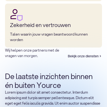
Zekerheid en vertrouwen
Talen waarin jouw vragen beantwoord kunnen
worden
Wij helpen onze partners met de
vragen van morgen.
Bekijk onze diensten
De laatste inzichten binnen
én buiten Yource
Lorem ipsum dolor sit amet consectetur. Interdum
Terug naar sectoren
adipiscing est turpis semper pellentesque. Dictum elit
Heading
eget eget felis iaculis gravida. Ut enim auctor suspendisse