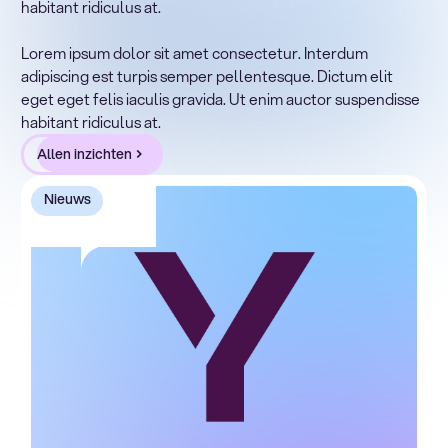
habitant ridiculus at.
Lorem ipsum dolor sit amet, consectetur adipiscing elit.
Suspendisse varius enim in eros elementum tristique.
Lorem ipsum dolor sit amet consectetur. Interdum
Duis cursus, mi quis viverra ornare, eros dolor interdum
adipiscing est turpis semper pellentesque. Dictum elit
nulla, ut commodo diam libero vitae erat. Aenean
eget eget felis iaculis gravida. Ut enim auctor suspendisse
faucibus nibh et justo cursus id rutrum lorem imperdiet.
habitant ridiculus at.
Nunc ut sem vitae risus tristique posuere.
Allen inzichten
Nieuws