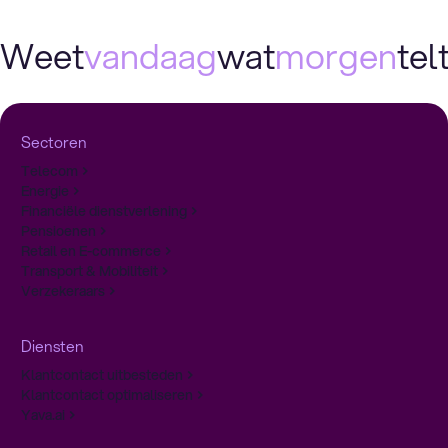
Weet
vandaag
wat
morgen
telt
Sectoren
Telecom
Energie
Financiële dienstverlening
Pensioenen
Retail en E-commerce
Transport & Mobiliteit
Verzekeraars
Diensten
Klantcontact uitbesteden
Klantcontact optimaliseren
Yava.ai