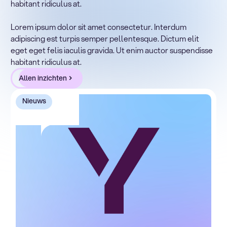
habitant ridiculus at.
Lorem ipsum dolor sit amet, consectetur adipiscing elit.
Suspendisse varius enim in eros elementum tristique.
Lorem ipsum dolor sit amet consectetur. Interdum
Duis cursus, mi quis viverra ornare, eros dolor interdum
adipiscing est turpis semper pellentesque. Dictum elit
nulla, ut commodo diam libero vitae erat. Aenean
eget eget felis iaculis gravida. Ut enim auctor suspendisse
faucibus nibh et justo cursus id rutrum lorem imperdiet.
habitant ridiculus at.
Nunc ut sem vitae risus tristique posuere.
Allen inzichten
Nieuws