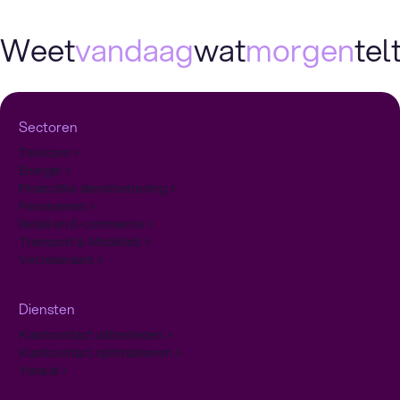
Weet
vandaag
wat
morgen
telt
Sectoren
Telecom
Energie
Financiële dienstverlening
Pensioenen
Retail en E-commerce
Transport & Mobiliteit
Verzekeraars
Diensten
Klantcontact uitbesteden
Klantcontact optimaliseren
Yava.ai