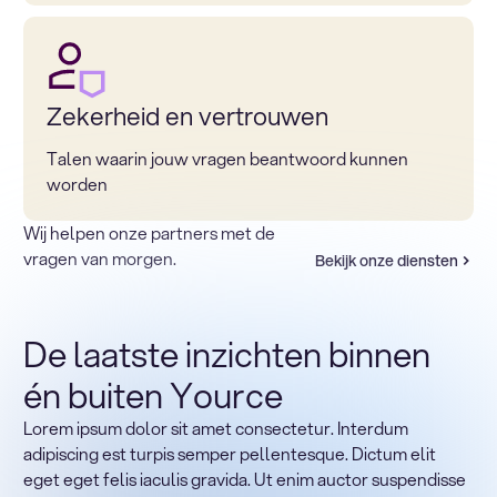
Zekerheid en vertrouwen
Talen waarin jouw vragen beantwoord kunnen
worden
Wij helpen onze partners met de
vragen van morgen.
Bekijk onze diensten
De laatste inzichten binnen
én buiten Yource
Lorem ipsum dolor sit amet consectetur. Interdum
Terug naar sectoren
adipiscing est turpis semper pellentesque. Dictum elit
Heading
eget eget felis iaculis gravida. Ut enim auctor suspendisse