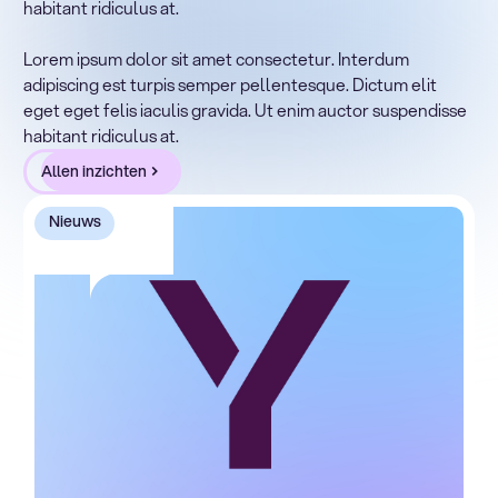
habitant ridiculus at.
Lorem ipsum dolor sit amet, consectetur adipiscing elit.
Suspendisse varius enim in eros elementum tristique.
Lorem ipsum dolor sit amet consectetur. Interdum
Duis cursus, mi quis viverra ornare, eros dolor interdum
adipiscing est turpis semper pellentesque. Dictum elit
nulla, ut commodo diam libero vitae erat. Aenean
eget eget felis iaculis gravida. Ut enim auctor suspendisse
faucibus nibh et justo cursus id rutrum lorem imperdiet.
habitant ridiculus at.
Nunc ut sem vitae risus tristique posuere.
Allen inzichten
Nieuws