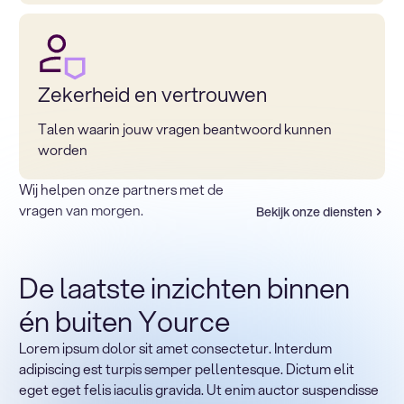
Zekerheid en vertrouwen
Talen waarin jouw vragen beantwoord kunnen
worden
Wij helpen onze partners met de
vragen van morgen.
Bekijk onze diensten
De laatste inzichten binnen
én buiten Yource
Lorem ipsum dolor sit amet consectetur. Interdum
Terug naar sectoren
adipiscing est turpis semper pellentesque. Dictum elit
Heading
eget eget felis iaculis gravida. Ut enim auctor suspendisse