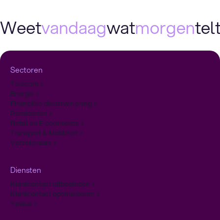
Weet
vandaag
wat
morgen
telt
Sectoren
Telecom
Energie
Financiële dienstverlening
Pensioenen
Retail en E-commerce
Transport & Mobiliteit
Verzekeraars
Diensten
Klantcontact uitbesteden
Klantcontact optimaliseren
Yava.ai