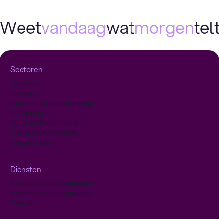
Weet
vandaag
wat
morgen
telt
Sectoren
Telecom
Energie
Financiële dienstverlening
Pensioenen
Retail en E-commerce
Transport & Mobiliteit
Verzekeraars
Diensten
Klantcontact uitbesteden
Klantcontact optimaliseren
Yava.ai