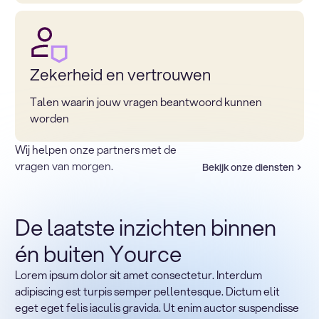
Zekerheid en vertrouwen
Talen waarin jouw vragen beantwoord kunnen
worden
Wij helpen onze partners met de
vragen van morgen.
Bekijk onze diensten
De laatste inzichten binnen
én buiten Yource
Lorem ipsum dolor sit amet consectetur. Interdum
Terug naar sectoren
adipiscing est turpis semper pellentesque. Dictum elit
Heading
eget eget felis iaculis gravida. Ut enim auctor suspendisse