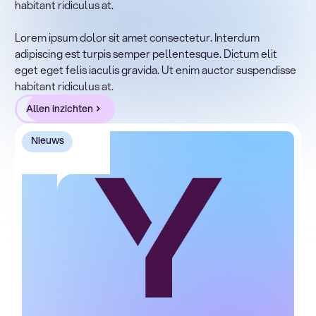
habitant ridiculus at.
Lorem ipsum dolor sit amet, consectetur adipiscing elit.
Suspendisse varius enim in eros elementum tristique.
Lorem ipsum dolor sit amet consectetur. Interdum
Duis cursus, mi quis viverra ornare, eros dolor interdum
adipiscing est turpis semper pellentesque. Dictum elit
nulla, ut commodo diam libero vitae erat. Aenean
eget eget felis iaculis gravida. Ut enim auctor suspendisse
faucibus nibh et justo cursus id rutrum lorem imperdiet.
habitant ridiculus at.
Nunc ut sem vitae risus tristique posuere.
Allen inzichten
Nieuws