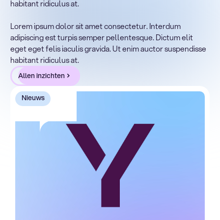
habitant ridiculus at.
Lorem ipsum dolor sit amet, consectetur adipiscing elit.
Suspendisse varius enim in eros elementum tristique.
Lorem ipsum dolor sit amet consectetur. Interdum
Duis cursus, mi quis viverra ornare, eros dolor interdum
adipiscing est turpis semper pellentesque. Dictum elit
nulla, ut commodo diam libero vitae erat. Aenean
eget eget felis iaculis gravida. Ut enim auctor suspendisse
faucibus nibh et justo cursus id rutrum lorem imperdiet.
habitant ridiculus at.
Nunc ut sem vitae risus tristique posuere.
Allen inzichten
Nieuws