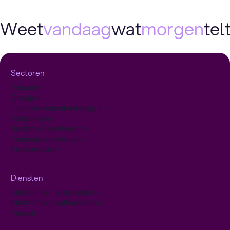
Weet
vandaag
wat
morgen
telt
Sectoren
Telecom
Energie
Financiële dienstverlening
Pensioenen
Retail en E-commerce
Transport & Mobiliteit
Verzekeraars
Diensten
Klantcontact uitbesteden
Klantcontact optimaliseren
Yava.ai