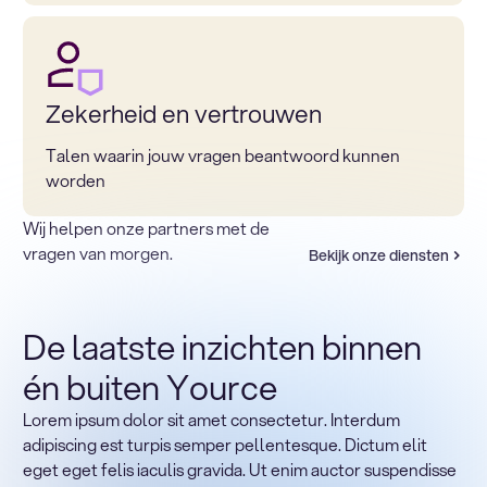
Zekerheid en vertrouwen
Talen waarin jouw vragen beantwoord kunnen
worden
Wij helpen onze partners met de
vragen van morgen.
Bekijk onze diensten
De laatste inzichten binnen
én buiten Yource
Lorem ipsum dolor sit amet consectetur. Interdum
Terug naar sectoren
adipiscing est turpis semper pellentesque. Dictum elit
Heading
eget eget felis iaculis gravida. Ut enim auctor suspendisse