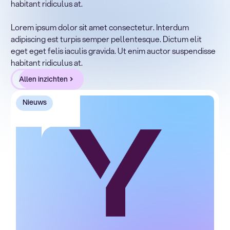
habitant ridiculus at.
Lorem ipsum dolor sit amet, consectetur adipiscing elit.
Suspendisse varius enim in eros elementum tristique.
Lorem ipsum dolor sit amet consectetur. Interdum
Duis cursus, mi quis viverra ornare, eros dolor interdum
adipiscing est turpis semper pellentesque. Dictum elit
nulla, ut commodo diam libero vitae erat. Aenean
eget eget felis iaculis gravida. Ut enim auctor suspendisse
faucibus nibh et justo cursus id rutrum lorem imperdiet.
habitant ridiculus at.
Nunc ut sem vitae risus tristique posuere.
Allen inzichten
Nieuws