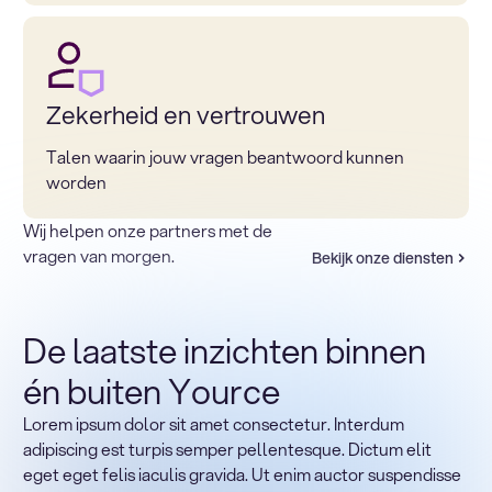
Zekerheid en vertrouwen
Talen waarin jouw vragen beantwoord kunnen
worden
Wij helpen onze partners met de
vragen van morgen.
Bekijk onze diensten
De laatste inzichten binnen
én buiten Yource
Lorem ipsum dolor sit amet consectetur. Interdum
Terug naar sectoren
adipiscing est turpis semper pellentesque. Dictum elit
Heading
eget eget felis iaculis gravida. Ut enim auctor suspendisse