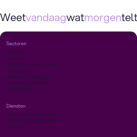
Weet
vandaag
wat
morgen
telt
Sectoren
Telecom
Energie
Financiële dienstverlening
Pensioenen
Retail en E-commerce
Transport & Mobiliteit
Verzekeraars
Diensten
Klantcontact uitbesteden
Klantcontact optimaliseren
Yava.ai