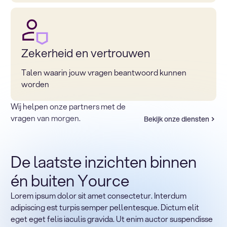
Zekerheid en vertrouwen
Talen waarin jouw vragen beantwoord kunnen
worden
Wij helpen onze partners met de
vragen van morgen.
Bekijk onze diensten
De laatste inzichten binnen
én buiten Yource
Lorem ipsum dolor sit amet consectetur. Interdum
Terug naar sectoren
adipiscing est turpis semper pellentesque. Dictum elit
Heading
eget eget felis iaculis gravida. Ut enim auctor suspendisse