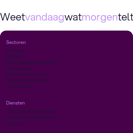
Weet
vandaag
wat
morgen
telt
Sectoren
Telecom
Energie
Financiële dienstverlening
Pensioenen
Retail en E-commerce
Transport & Mobiliteit
Verzekeraars
Diensten
Klantcontact uitbesteden
Klantcontact optimaliseren
Yava.ai