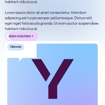
habitant ridiculus at.
Lorem ipsum dolor sit amet, consectetur adipiscing elit.
Suspendisse varius enim in eros elementum tristique.
Lorem ipsum dolor sit amet consectetur. Interdum
Duis cursus, mi quis viverra ornare, eros dolor interdum
adipiscing est turpis semper pellentesque. Dictum elit
nulla, ut commodo diam libero vitae erat. Aenean
eget eget felis iaculis gravida. Ut enim auctor suspendisse
faucibus nibh et justo cursus id rutrum lorem imperdiet.
habitant ridiculus at.
Nunc ut sem vitae risus tristique posuere.
Allen inzichten
Nieuws