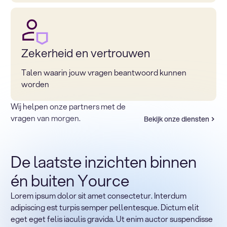
Zekerheid en vertrouwen
Talen waarin jouw vragen beantwoord kunnen
worden
Wij helpen onze partners met de
vragen van morgen.
Bekijk onze diensten
De laatste inzichten binnen
én buiten Yource
Lorem ipsum dolor sit amet consectetur. Interdum
Terug naar sectoren
adipiscing est turpis semper pellentesque. Dictum elit
Heading
eget eget felis iaculis gravida. Ut enim auctor suspendisse