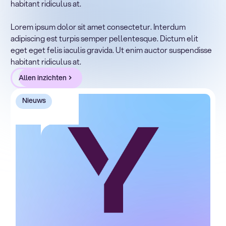
habitant ridiculus at.
Lorem ipsum dolor sit amet, consectetur adipiscing elit.
Suspendisse varius enim in eros elementum tristique.
Lorem ipsum dolor sit amet consectetur. Interdum
Duis cursus, mi quis viverra ornare, eros dolor interdum
adipiscing est turpis semper pellentesque. Dictum elit
nulla, ut commodo diam libero vitae erat. Aenean
eget eget felis iaculis gravida. Ut enim auctor suspendisse
faucibus nibh et justo cursus id rutrum lorem imperdiet.
habitant ridiculus at.
Nunc ut sem vitae risus tristique posuere.
Allen inzichten
Nieuws