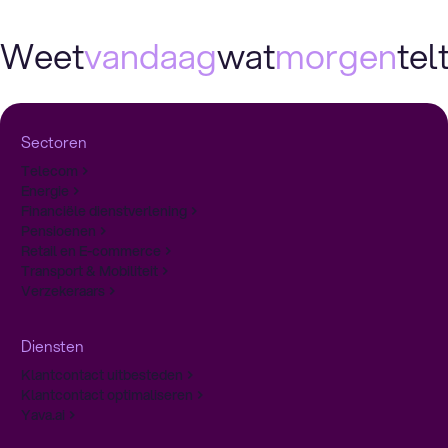
Weet
vandaag
wat
morgen
telt
Sectoren
Telecom
Energie
Financiële dienstverlening
Pensioenen
Retail en E-commerce
Transport & Mobiliteit
Verzekeraars
Diensten
Klantcontact uitbesteden
Klantcontact optimaliseren
Yava.ai