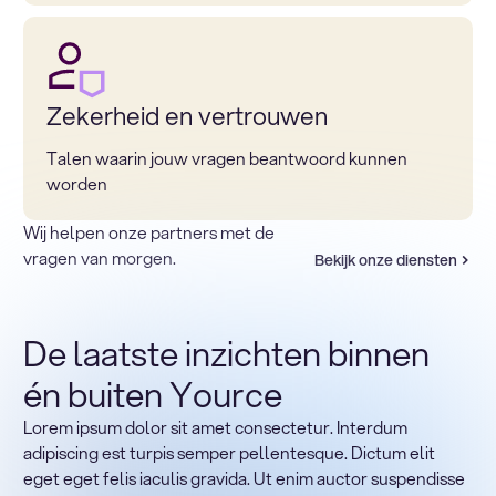
Zekerheid en vertrouwen
Talen waarin jouw vragen beantwoord kunnen
worden
Wij helpen onze partners met de
vragen van morgen.
Bekijk onze diensten
De laatste inzichten binnen
én buiten Yource
Lorem ipsum dolor sit amet consectetur. Interdum
Terug naar sectoren
adipiscing est turpis semper pellentesque. Dictum elit
Heading
eget eget felis iaculis gravida. Ut enim auctor suspendisse