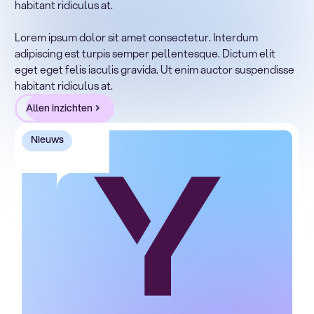
habitant ridiculus at.
Lorem ipsum dolor sit amet, consectetur adipiscing elit.
Suspendisse varius enim in eros elementum tristique.
Lorem ipsum dolor sit amet consectetur. Interdum
Duis cursus, mi quis viverra ornare, eros dolor interdum
adipiscing est turpis semper pellentesque. Dictum elit
nulla, ut commodo diam libero vitae erat. Aenean
eget eget felis iaculis gravida. Ut enim auctor suspendisse
faucibus nibh et justo cursus id rutrum lorem imperdiet.
habitant ridiculus at.
Nunc ut sem vitae risus tristique posuere.
Allen inzichten
Nieuws