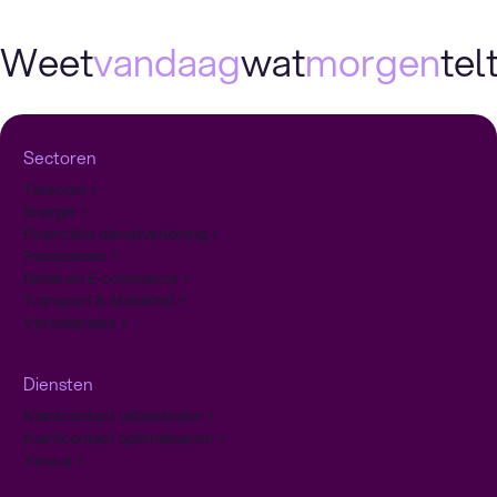
Weet
vandaag
wat
morgen
telt
Sectoren
Telecom
Energie
Financiële dienstverlening
Pensioenen
Retail en E-commerce
Transport & Mobiliteit
Verzekeraars
Diensten
Klantcontact uitbesteden
Klantcontact optimaliseren
Yava.ai