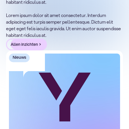
habitant ridiculus at.
Lorem ipsum dolor sit amet, consectetur adipiscing elit.
Suspendisse varius enim in eros elementum tristique.
Lorem ipsum dolor sit amet consectetur. Interdum
Duis cursus, mi quis viverra ornare, eros dolor interdum
adipiscing est turpis semper pellentesque. Dictum elit
nulla, ut commodo diam libero vitae erat. Aenean
eget eget felis iaculis gravida. Ut enim auctor suspendisse
faucibus nibh et justo cursus id rutrum lorem imperdiet.
habitant ridiculus at.
Nunc ut sem vitae risus tristique posuere.
Allen inzichten
Nieuws