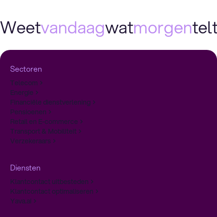
Weet
vandaag
wat
morgen
telt
Sectoren
Telecom
Energie
Financiële dienstverlening
Pensioenen
Retail en E-commerce
Transport & Mobiliteit
Verzekeraars
Diensten
Klantcontact uitbesteden
Klantcontact optimaliseren
Yava.ai