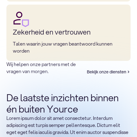
Zekerheid en vertrouwen
Talen waarin jouw vragen beantwoord kunnen
worden
Wij helpen onze partners met de
vragen van morgen.
Bekijk onze diensten
De laatste inzichten binnen
én buiten Yource
Lorem ipsum dolor sit amet consectetur. Interdum
Terug naar sectoren
adipiscing est turpis semper pellentesque. Dictum elit
Heading
eget eget felis iaculis gravida. Ut enim auctor suspendisse