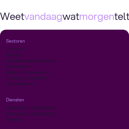
Weet
vandaag
wat
morgen
telt
Sectoren
Telecom
Energie
Financiële dienstverlening
Pensioenen
Retail en E-commerce
Transport & Mobiliteit
Verzekeraars
Diensten
Klantcontact uitbesteden
Klantcontact optimaliseren
Yava.ai