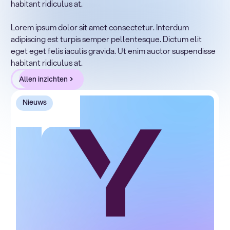
habitant ridiculus at.
Lorem ipsum dolor sit amet, consectetur adipiscing elit.
Suspendisse varius enim in eros elementum tristique.
Lorem ipsum dolor sit amet consectetur. Interdum
Duis cursus, mi quis viverra ornare, eros dolor interdum
adipiscing est turpis semper pellentesque. Dictum elit
nulla, ut commodo diam libero vitae erat. Aenean
eget eget felis iaculis gravida. Ut enim auctor suspendisse
faucibus nibh et justo cursus id rutrum lorem imperdiet.
habitant ridiculus at.
Nunc ut sem vitae risus tristique posuere.
Allen inzichten
Nieuws