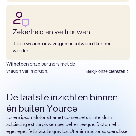
Zekerheid en vertrouwen
Talen waarin jouw vragen beantwoord kunnen
worden
Wij helpen onze partners met de
vragen van morgen.
Bekijk onze diensten
De laatste inzichten binnen
én buiten Yource
Lorem ipsum dolor sit amet consectetur. Interdum
Terug naar sectoren
adipiscing est turpis semper pellentesque. Dictum elit
Heading
eget eget felis iaculis gravida. Ut enim auctor suspendisse