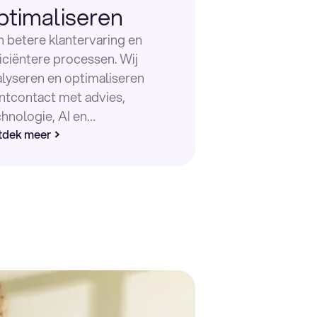
ptimaliseren
n betere klantervaring en
iciëntere processen. Wij
alyseren en optimaliseren
antcontact met advies,
chnologie, AI en
nnisoplossingen over de hele
tdek meer
ntreis.