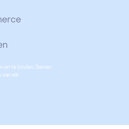
merce
en
n en te binden. Samen
 van elk
tijdens pieken. Wij
g voor klantbehoud en
zekerheid dat
s. Digitaal waar het kan,
En altijd volgens de