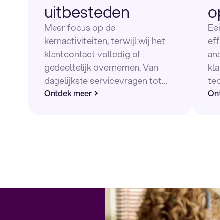
uitbesteden
o
Meer focus op de
Ee
kernactiviteiten, terwijl wij het
eff
klantcontact volledig of
an
gedeeltelijk overnemen. Van
kl
dagelijkste servicevragen tot
te
gesprekken waar kennis en
Ontdek meer
ke
On
aandacht het verschil maken.
kla