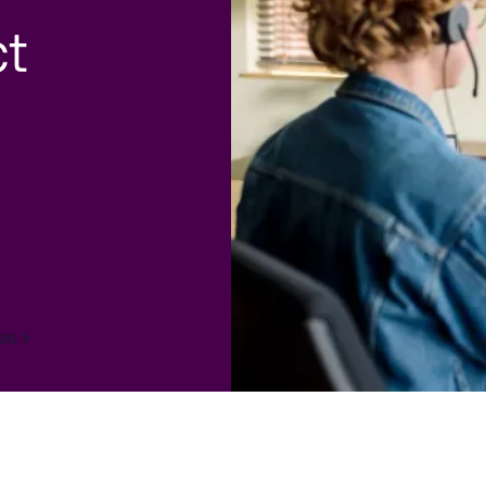
ct
ten