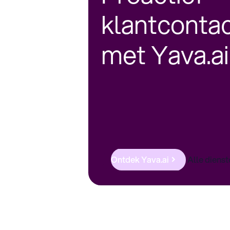
klantconta
met Yava.ai
Ontdek Yava.ai
Alle diens