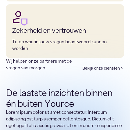
Zekerheid en vertrouwen
Talen waarin jouw vragen beantwoord kunnen
worden
Wij helpen onze partners met de
vragen van morgen.
Bekijk onze diensten
De laatste inzichten binnen
én buiten Yource
Lorem ipsum dolor sit amet consectetur. Interdum
Terug naar sectoren
adipiscing est turpis semper pellentesque. Dictum elit
Heading
eget eget felis iaculis gravida. Ut enim auctor suspendisse