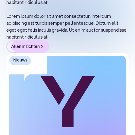
habitant ridiculus at.
Lorem ipsum dolor sit amet, consectetur adipiscing elit.
Suspendisse varius enim in eros elementum tristique.
Lorem ipsum dolor sit amet consectetur. Interdum
Duis cursus, mi quis viverra ornare, eros dolor interdum
adipiscing est turpis semper pellentesque. Dictum elit
nulla, ut commodo diam libero vitae erat. Aenean
eget eget felis iaculis gravida. Ut enim auctor suspendisse
faucibus nibh et justo cursus id rutrum lorem imperdiet.
habitant ridiculus at.
Nunc ut sem vitae risus tristique posuere.
Allen inzichten
Nieuws