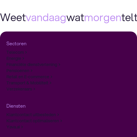
Weet
vandaag
wat
morgen
telt
Sectoren
Telecom
Energie
Financiële dienstverlening
Pensioenen
Retail en E-commerce
Transport & Mobiliteit
Verzekeraars
Diensten
Klantcontact uitbesteden
Klantcontact optimaliseren
Yava.ai