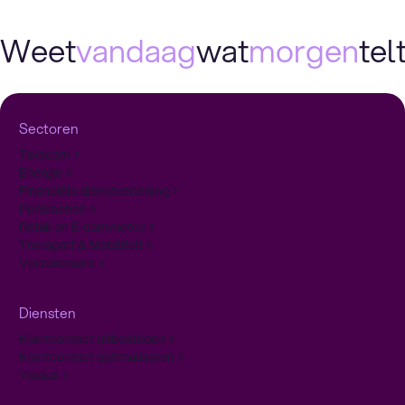
Weet
vandaag
wat
morgen
telt
Sectoren
Telecom
Energie
Financiële dienstverlening
Pensioenen
Retail en E-commerce
Transport & Mobiliteit
Verzekeraars
Diensten
Klantcontact uitbesteden
Klantcontact optimaliseren
Yava.ai