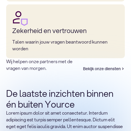
Zekerheid en vertrouwen
Talen waarin jouw vragen beantwoord kunnen
worden
Wij helpen onze partners met de
vragen van morgen.
Bekijk onze diensten
De laatste inzichten binnen
én buiten Yource
Lorem ipsum dolor sit amet consectetur. Interdum
Terug naar sectoren
adipiscing est turpis semper pellentesque. Dictum elit
Heading
eget eget felis iaculis gravida. Ut enim auctor suspendisse