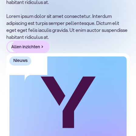
habitant ridiculus at.
Lorem ipsum dolor sit amet, consectetur adipiscing elit.
Suspendisse varius enim in eros elementum tristique.
Lorem ipsum dolor sit amet consectetur. Interdum
Duis cursus, mi quis viverra ornare, eros dolor interdum
adipiscing est turpis semper pellentesque. Dictum elit
nulla, ut commodo diam libero vitae erat. Aenean
eget eget felis iaculis gravida. Ut enim auctor suspendisse
faucibus nibh et justo cursus id rutrum lorem imperdiet.
habitant ridiculus at.
Nunc ut sem vitae risus tristique posuere.
Allen inzichten
Nieuws