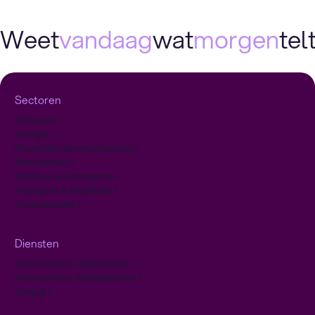
Weet
vandaag
wat
morgen
telt
Sectoren
Telecom
Energie
Financiële dienstverlening
Pensioenen
Retail en E-commerce
Transport & Mobiliteit
Verzekeraars
Diensten
Klantcontact uitbesteden
Klantcontact optimaliseren
Yava.ai