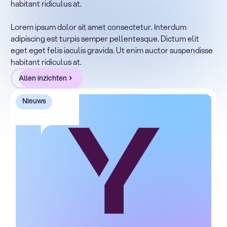
habitant ridiculus at.
Lorem ipsum dolor sit amet, consectetur adipiscing elit.
Suspendisse varius enim in eros elementum tristique.
Lorem ipsum dolor sit amet consectetur. Interdum
Duis cursus, mi quis viverra ornare, eros dolor interdum
adipiscing est turpis semper pellentesque. Dictum elit
nulla, ut commodo diam libero vitae erat. Aenean
eget eget felis iaculis gravida. Ut enim auctor suspendisse
faucibus nibh et justo cursus id rutrum lorem imperdiet.
habitant ridiculus at.
Nunc ut sem vitae risus tristique posuere.
Allen inzichten
Nieuws