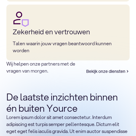
Zekerheid en vertrouwen
Talen waarin jouw vragen beantwoord kunnen
worden
Wij helpen onze partners met de
vragen van morgen.
Bekijk onze diensten
De laatste inzichten binnen
én buiten Yource
Lorem ipsum dolor sit amet consectetur. Interdum
Terug naar sectoren
adipiscing est turpis semper pellentesque. Dictum elit
Heading
eget eget felis iaculis gravida. Ut enim auctor suspendisse