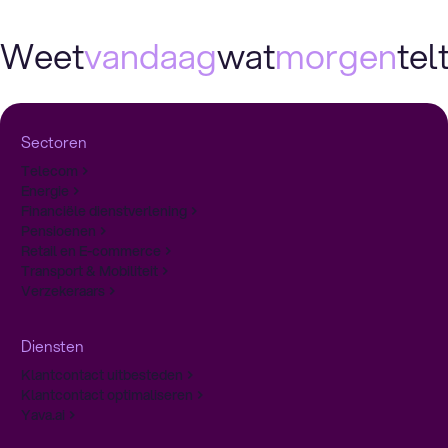
Weet
vandaag
wat
morgen
telt
Sectoren
Telecom
Energie
Financiële dienstverlening
Pensioenen
Retail en E-commerce
Transport & Mobiliteit
Verzekeraars
Diensten
Klantcontact uitbesteden
Klantcontact optimaliseren
Yava.ai