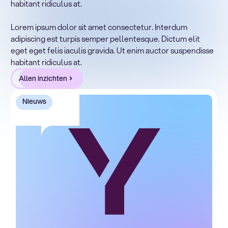
habitant ridiculus at.
Lorem ipsum dolor sit amet, consectetur adipiscing elit.
Suspendisse varius enim in eros elementum tristique.
Lorem ipsum dolor sit amet consectetur. Interdum
Duis cursus, mi quis viverra ornare, eros dolor interdum
adipiscing est turpis semper pellentesque. Dictum elit
nulla, ut commodo diam libero vitae erat. Aenean
eget eget felis iaculis gravida. Ut enim auctor suspendisse
faucibus nibh et justo cursus id rutrum lorem imperdiet.
habitant ridiculus at.
Nunc ut sem vitae risus tristique posuere.
Allen inzichten
Nieuws