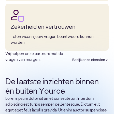
Zekerheid en vertrouwen
Talen waarin jouw vragen beantwoord kunnen
worden
Wij helpen onze partners met de
vragen van morgen.
Bekijk onze diensten
De laatste inzichten binnen
én buiten Yource
Lorem ipsum dolor sit amet consectetur. Interdum
Terug naar sectoren
adipiscing est turpis semper pellentesque. Dictum elit
Heading
eget eget felis iaculis gravida. Ut enim auctor suspendisse