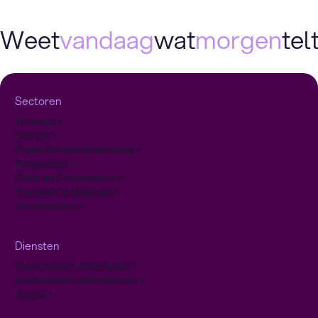
Weet
vandaag
wat
morgen
telt
Sectoren
Telecom
Energie
Financiële dienstverlening
Pensioenen
Retail en E-commerce
Transport & Mobiliteit
Verzekeraars
Diensten
Klantcontact uitbesteden
Klantcontact optimaliseren
Yava.ai