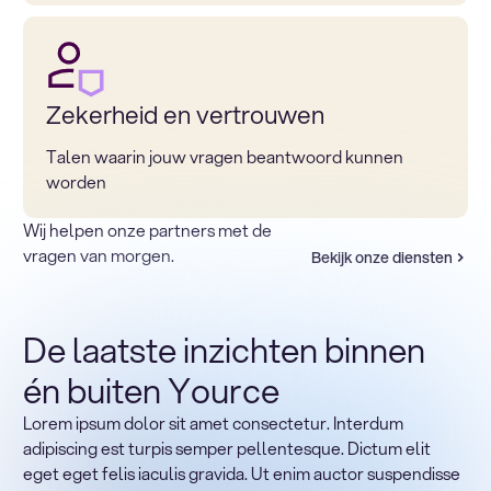
Zekerheid en vertrouwen
Talen waarin jouw vragen beantwoord kunnen
worden
Wij helpen onze partners met de
vragen van morgen.
Bekijk onze diensten
De laatste inzichten binnen
én buiten Yource
Lorem ipsum dolor sit amet consectetur. Interdum
Terug naar sectoren
adipiscing est turpis semper pellentesque. Dictum elit
Heading
eget eget felis iaculis gravida. Ut enim auctor suspendisse