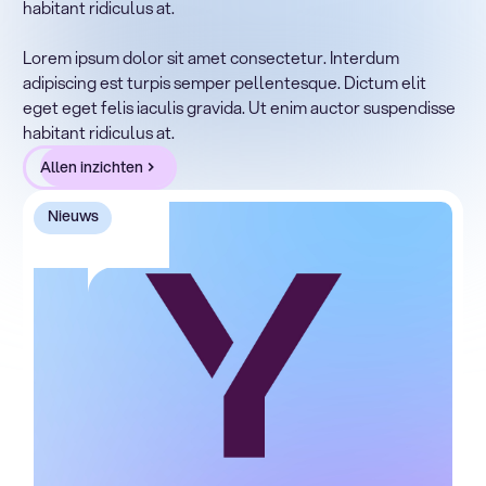
habitant ridiculus at.
Lorem ipsum dolor sit amet, consectetur adipiscing elit.
Suspendisse varius enim in eros elementum tristique.
Lorem ipsum dolor sit amet consectetur. Interdum
Duis cursus, mi quis viverra ornare, eros dolor interdum
adipiscing est turpis semper pellentesque. Dictum elit
nulla, ut commodo diam libero vitae erat. Aenean
eget eget felis iaculis gravida. Ut enim auctor suspendisse
faucibus nibh et justo cursus id rutrum lorem imperdiet.
habitant ridiculus at.
Nunc ut sem vitae risus tristique posuere.
Allen inzichten
Nieuws